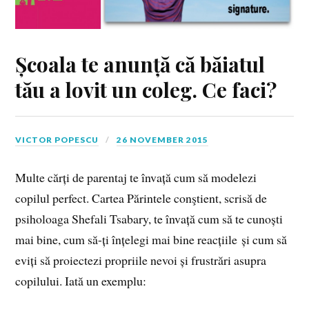
Școala te anunță că băiatul
tău a lovit un coleg. Ce faci?
VICTOR POPESCU
26 NOVEMBER 2015
Multe cărți de parentaj te învață cum să modelezi
copilul perfect. Cartea Părintele conştient, scrisă de
psiholoaga Shefali Tsabary, te învață cum să te cunoști
mai bine, cum să-ți înțelegi mai bine reacțiile și cum să
eviți să proiectezi propriile nevoi și frustrări asupra
copilului. Iată un exemplu: