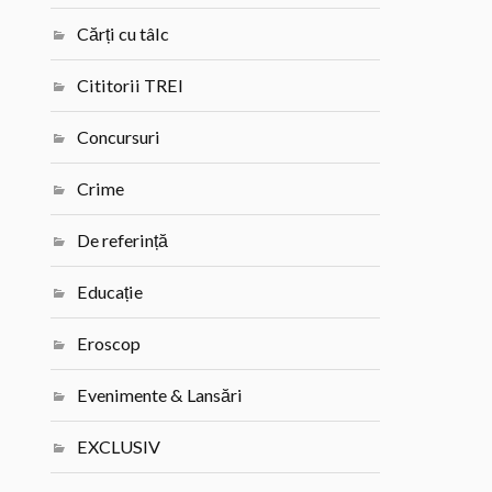
Cărți cu tâlc
Cititorii TREI
Concursuri
Crime
De referință
Educație
Eroscop
Evenimente & Lansări
EXCLUSIV