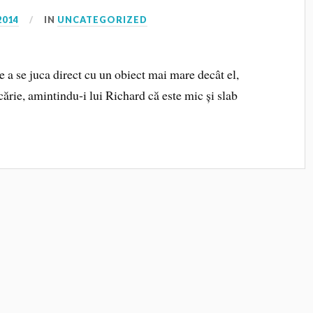
2014
IN
UNCATEGORIZED
e a se juca direct cu un obiect mai mare decât el,
cărie, amintindu‑i lui Richard că este mic și slab