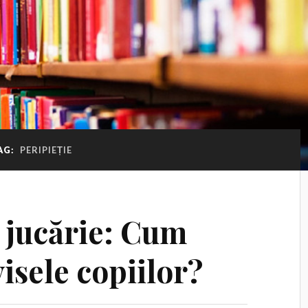
AG:
PERIPIEȚIE
 jucărie: Cum
visele copiilor?