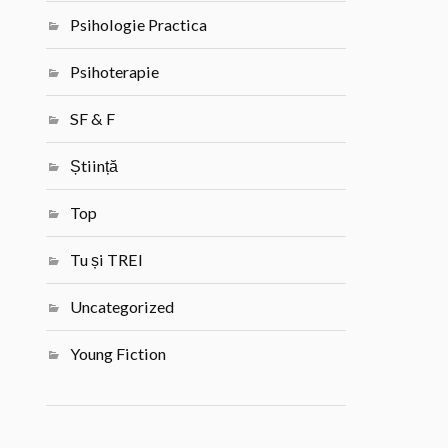
Psihologie Practica
Psihoterapie
SF & F
Știință
Top
Tu și TREI
Uncategorized
Young Fiction