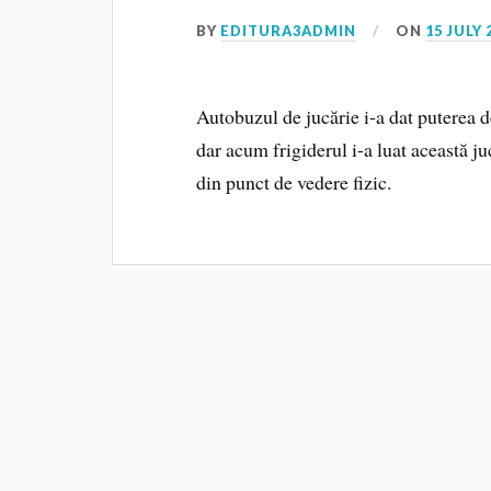
BY
EDITURA3ADMIN
ON
15 JULY 
Autobuzul de jucărie i‑a dat puterea d
dar acum frigiderul i‑a luat această ju
din punct de vedere fizic.