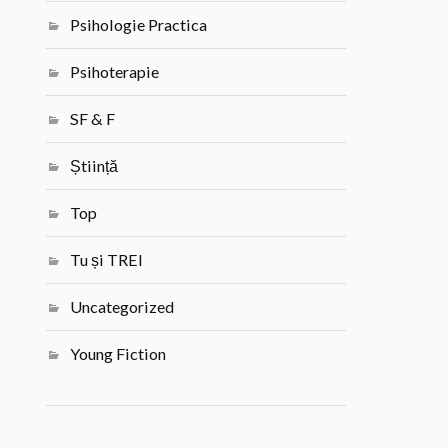
Psihologie Practica
Psihoterapie
SF & F
Știință
Top
Tu și TREI
Uncategorized
Young Fiction