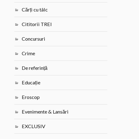
Cărți cu tâlc
Cititorii TREI
Concursuri
Crime
De referință
Educație
Eroscop
Evenimente & Lansări
EXCLUSIV