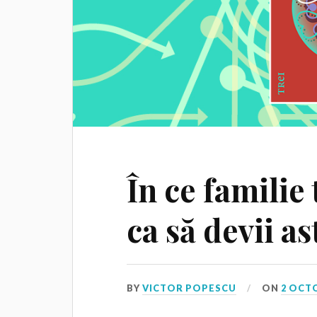
În ce familie 
ca să devii a
BY
VICTOR POPESCU
ON
2 OCT