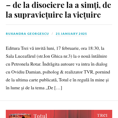
– de la disociere la a simți, de
la supraviețuire la viețuire
RUXANDRA GEORGESCU
21 JANUARY 2025
Editura Trei vă invită luni, 17 februarie, ora 18:30, la
Sala Luceafărul (str.Ion Ghica nr.3) la o nouă întâlnire
cu Petronela Rotar. Îndrăgita autoare va intra în dialog
cu Ovidiu Damian, psiholog & realizator TVR, pornind
de la ultima carte publicată, Totul e în regulă în mine și
în lume și de la tema „De […]