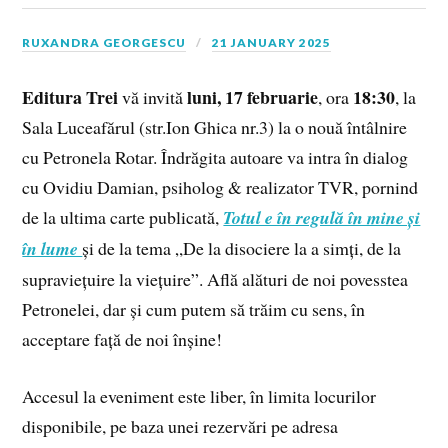
RUXANDRA GEORGESCU
21 JANUARY 2025
Editura Trei
luni, 17 februarie
18:30
vă invită
, ora
, la
Sala Luceafărul (str.Ion Ghica nr.3) la o nouă întâlnire
cu Petronela Rotar. Îndrăgita autoare va intra în dialog
cu Ovidiu Damian, psiholog & realizator TVR, pornind
de la ultima carte publicată,
Totul e în regulă în mine și
în lume
și de la tema „De la disociere la a simți, de la
supraviețuire la viețuire”. Află alături de noi povesstea
Petronelei, dar și cum putem să trăim cu sens, în
acceptare față de noi înșine!
Accesul la eveniment este liber, în limita locurilor
disponibile, pe baza unei rezervări pe adresa