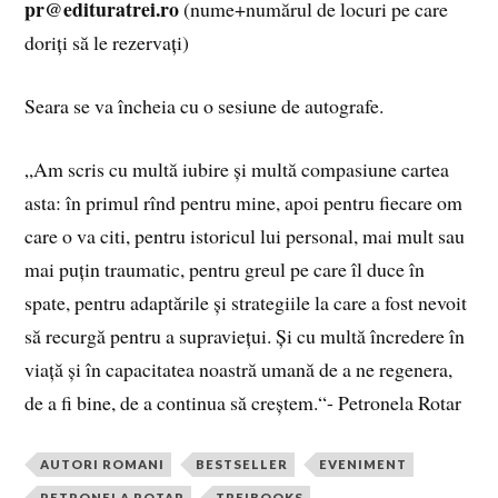
pr@edituratrei.ro
(nume+numărul de locuri pe care
doriți să le rezervați)
Seara se va încheia cu o sesiune de autografe.
„Am scris cu multă iubire și multă compasiune cartea
asta: în primul rînd pentru mine, apoi pentru fiecare om
care o va citi, pentru istoricul lui personal, mai mult sau
mai puțin traumatic, pentru greul pe care îl duce în
spate, pentru adaptările și strategiile la care a fost nevoit
să recurgă pentru a supraviețui. Și cu multă încredere în
viață și în capacitatea noastră umană de a ne regenera,
de a fi bine, de a continua să creștem.“- Petronela Rotar
AUTORI ROMANI
BESTSELLER
EVENIMENT
PETRONELA ROTAR
TREIBOOKS