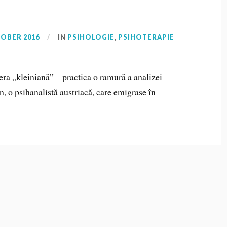
TOBER 2016
IN
PSIHOLOGIE
,
PSIHOTERAPIE
era „kleiniană” – practica o ramură a analizei
, o psihanalistă austriacă, care emigrase în