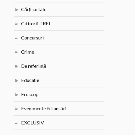
Cărți cu tâlc
Cititorii TREI
Concursuri
Crime
De referință
Educație
Eroscop
Evenimente & Lansări
EXCLUSIV