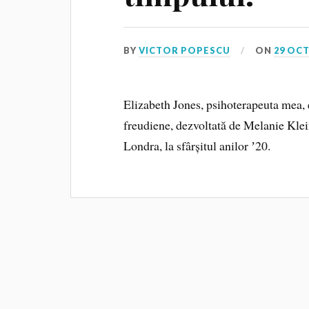
BY
VICTOR POPESCU
ON
29 OC
Elizabeth Jones, psihoterapeuta mea, 
freudiene, dezvoltată de Melanie Klein
Londra, la sfârșitul anilor ʼ20.