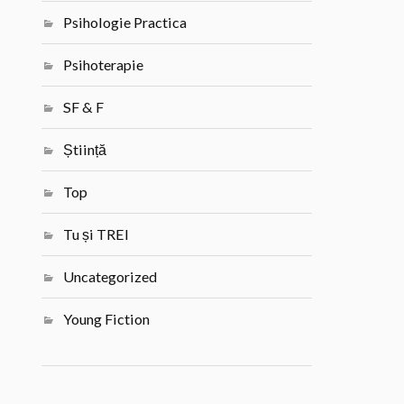
Psihologie Practica
Psihoterapie
SF & F
Știință
Top
Tu și TREI
Uncategorized
Young Fiction