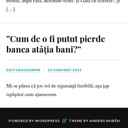
House, după Fată, deschide ochii! și Gata cu scuzele!, și
[…]
”Cum de o fi putut pierde
banca atâția bani?”
EDITURA3ADMIN
20 JANUARY 2011
Mi se părea că joc rol de siguranţă fuzibilă, aşa ţap
ispăşitor cum ajunsesem.
&
POWERED BY
WORDPRESS
THEME BY
ANDERS NORÉN