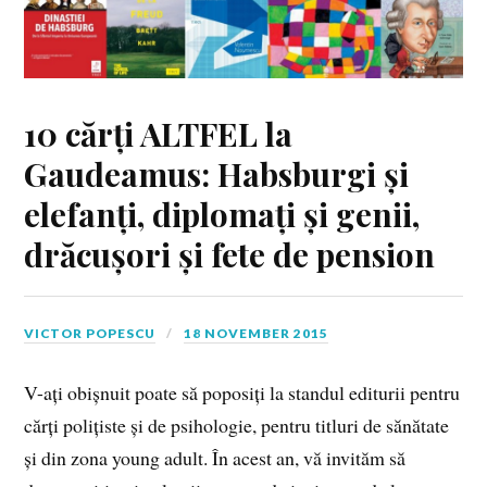
10 cărți ALTFEL la
Gaudeamus: Habsburgi și
elefanți, diplomați și genii,
drăcușori și fete de pension
VICTOR POPESCU
18 NOVEMBER 2015
V-ați obișnuit poate să poposiți la standul editurii pentru
cărți polițiste și de psihologie, pentru titluri de sănătate
și din zona young adult. În acest an, vă invităm să