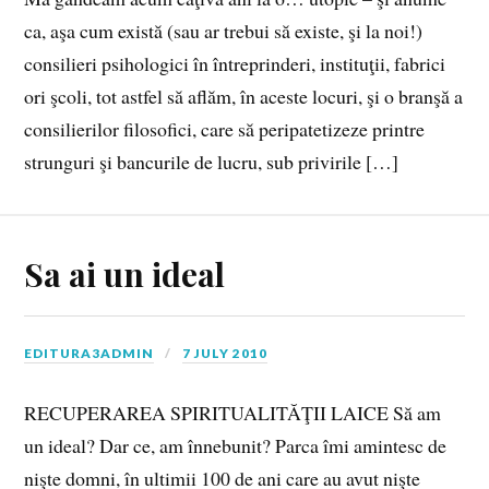
ca, aşa cum există (sau ar trebui să existe, şi la noi!)
consilieri psihologici în întreprinderi, instituţii, fabrici
ori şcoli, tot astfel să aflăm, în aceste locuri, şi o branşă a
consilierilor filosofici, care să peripatetizeze printre
strunguri şi bancurile de lucru, sub privirile […]
Sa ai un ideal
EDITURA3ADMIN
7 JULY 2010
RECUPERAREA SPIRITUALITĂŢII LAICE Să am
un ideal? Dar ce, am înnebunit? Parca îmi amintesc de
nişte domni, în ultimii 100 de ani care au avut nişte