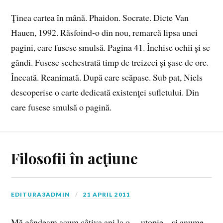
Ţinea cartea în mână. Phaidon. Socrate. Dicte Van
Hauen, 1992. Răsfoind‑o din nou, remarcă lipsa unei
pagini, care fusese smulsă. Pagina 41. Închise ochii şi se
gândi. Fusese sechestrată timp de treizeci şi şase de ore.
Înecată. Reanimată. După care scăpase. Sub pat, Niels
descoperise o carte dedicată existenţei sufletului. Din
care fusese smulsă o pagină.
Filosofii în acţiune
EDITURA3ADMIN
21 APRIL 2011
Mă gândeam acum câţiva ani la o… utopie – şi anume