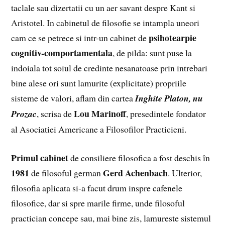
taclale sau dizertatii cu un aer savant despre Kant si
Aristotel. In cabinetul de filosofie se intampla uneori
psihotearpie
cam ce se petrece si intr-un cabinet de
cognitiv-comportamentala
, de pilda: sunt puse la
indoiala tot soiul de credinte nesanatoase prin intrebari
bine alese ori sunt lamurite (explicitate) propriile
sisteme de valori, aflam din cartea
Inghite Platon, nu
Lou Marinoff
Prozac
, scrisa de
, presedintele fondator
al Asociatiei Americane a Filosofilor Practicieni.
Primul cabinet
de consiliere filosofica a fost deschis în
1981
Gerd Achenbach
de filosoful german
. Ulterior,
filosofia aplicata si-a facut drum inspre cafenele
filosofice, dar si spre marile firme, unde filosoful
practician concepe sau, mai bine zis, lamureste sistemul