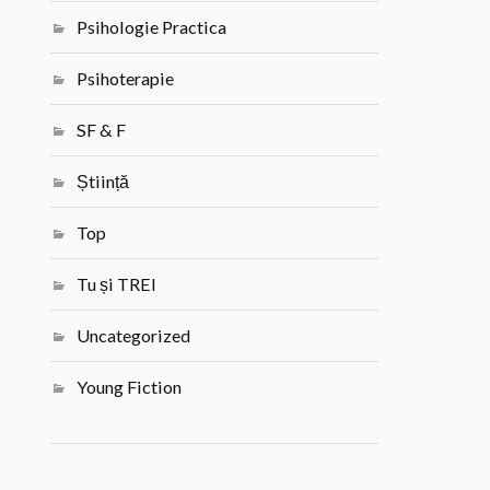
Psihologie Practica
Psihoterapie
SF & F
Știință
Top
Tu și TREI
Uncategorized
Young Fiction