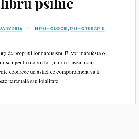
libru psihic
UARY 2016
IN
PSIHOLOGIE
,
PSIHOTERAPIE
ţi de propriul lor narcisism. Ei vor manifesta o
r sau pentru copiii lor şi nu vor avea nicio
mente deoarece un astfel de comportament va fi
oste parentală sau loialitate.