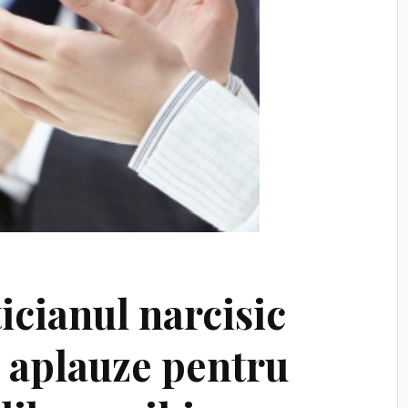
icianul narcisic
e aplauze pentru