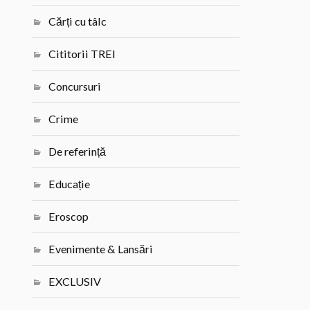
Cărți cu tâlc
Cititorii TREI
Concursuri
Crime
De referință
Educație
Eroscop
Evenimente & Lansări
EXCLUSIV