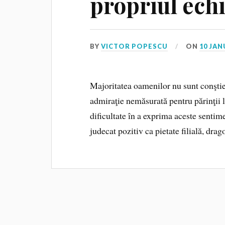
propriul echi
BY
VICTOR POPESCU
ON
10 JAN
Majoritatea oamenilor nu sunt conştien
admiraţie nemăsurată pentru părinţii lo
dificultate în a exprima aceste senti
judecat pozitiv ca pietate filială, drag