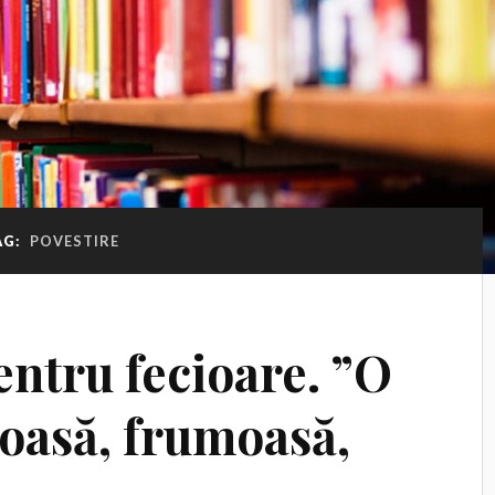
AG:
POVESTIRE
entru fecioare. ”O
oasă, frumoasă,