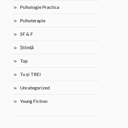
Psihologie Practica
Psihoterapie
SF & F
Știință
Top
Tu și TREI
Uncategorized
Young Fiction