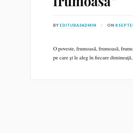
frumoasă”
BY
EDITURA3ADMIN
ON
8 SEPTE
O poveste, frumoasă, frumoasă, frumo
pe care și le aleg în fiecare dimineață,