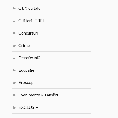
Cărți cu tâlc
Cititorii TREI
Concursuri
Crime
De referință
Educație
Eroscop
Evenimente & Lansări
EXCLUSIV