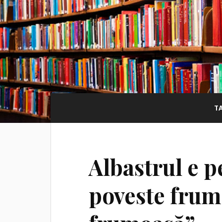
T
Albastrul e p
poveste frum