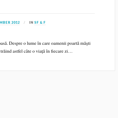
MBER 2012
IN
SF & F
asă. Despre o lume în care oamenii poartă măști
 trăind astfel câte o viață în fiecare zi…