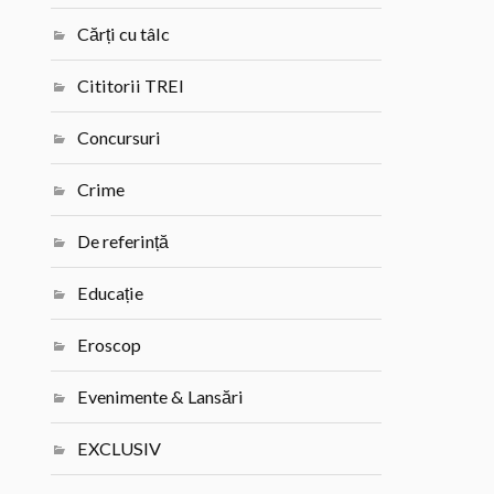
Cărți cu tâlc
Cititorii TREI
Concursuri
Crime
De referință
Educație
Eroscop
Evenimente & Lansări
EXCLUSIV