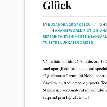
Glück
BY
RUXANDRA GEORGESCU
ON
IN
ANANSI WORLD FICTION
,
ANA
REFERINȚĂ
,
EVENIMENTE & LANSĂRI
TU ȘI TREI
,
UNCATEGORIZED
Vă invităm duminică, 7 iunie, ora 13:
unei apariții editoriale cu totul spe
câștigătoarea Premiului Nobel pentru 
Gavrilovici, traducătoare și poetă, 
Stănescu, coordonatorul imprintului 
surprind prin faptul că […]