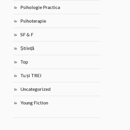
Psihologie Practica
Psihoterapie
SF & F
Știință
Top
Tu și TREI
Uncategorized
Young Fiction