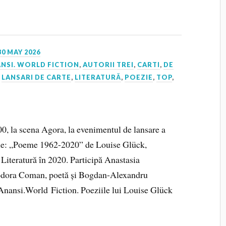
30 MAY 2026
NSI. WORLD FICTION
,
AUTORII TREI
,
CARTI
,
DE
,
LANSARI DE CARTE
,
LITERATURĂ
,
POEZIE
,
TOP
,
00, la scena Agora, la evenimentul de lansare a
ciale: „Poeme 1962-2020” de Louise Glück,
Literatură în 2020. Participă Anastasia
Teodora Coman, poetă și Bogdan-Alexandru
Anansi.World Fiction. Poeziile lui Louise Glück