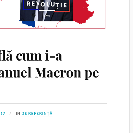
flă cum i-a
anuel Macron pe
017
IN
DE REFERINȚĂ