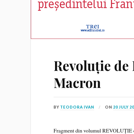
Revoluție d
Macron
BY
TEODORA IVAN
ON
20 JULY 2
Fragment din volumul REVOLUȚIE de