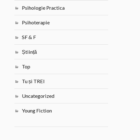
Psihologie Practica
Psihoterapie
SF & F
Știință
Top
Tu și TREI
Uncategorized
Young Fiction