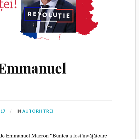
e Emmanuel
017
IN
AUTORII TREI
 Emmanuel Macron “Bunica a fost învăţătoare