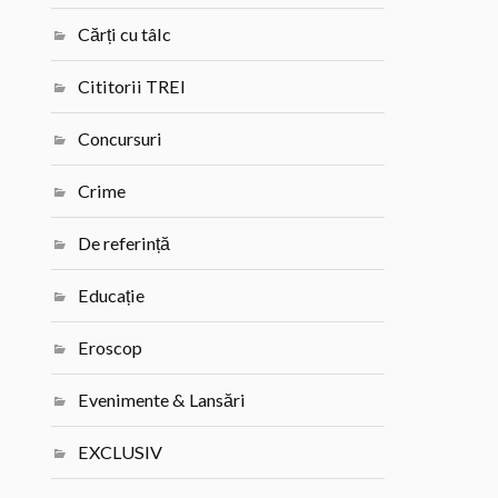
Cărți cu tâlc
Cititorii TREI
Concursuri
Crime
De referință
Educație
Eroscop
Evenimente & Lansări
EXCLUSIV