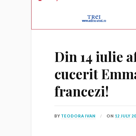
Din 14 iulie a
cucerit Emm
francezi!
BY
TEODORA IVAN
ON
12 JULY 2