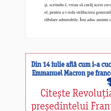
şi, scriindu‑l, vreau să curăţ acest cu
el, pentru a‑i reda strălucirea generat
răbdare admirabile. Îmi aduc aminte de