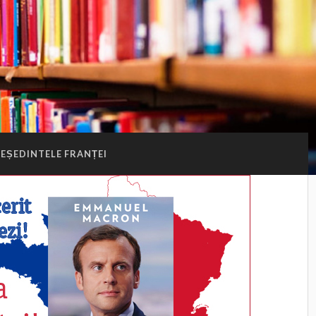
EȘEDINTELE FRANȚEI