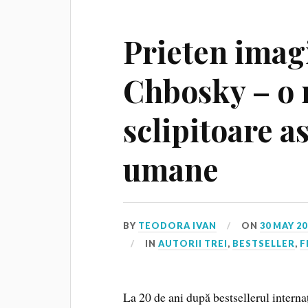
Prieten imag
Chbosky – o 
sclipitoare a
umane
BY
TEODORA IVAN
ON
30 MAY 20
IN
AUTORII TREI
,
BESTSELLER
,
F
La 20 de ani după bestsellerul intern