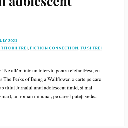
ui adolescent
JULY 2021
ITITORII TREI
,
FICTION CONNECTION
,
TU ȘI TREI
! Ne aflăm într-un interviu pentru elefantFest, cu
 The Perks of Being a Wallflower, o carte pe care
sub titlul Jurnalul unui adolescent timid, și mai
inar), un roman minunat, pe care-l puteți vedea