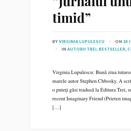
“Jurnalul un
timid”
BY
VIRGINIA LUPULESCU
ON
24 
IN
AUTORII TREI
,
BESTSELLER
,
C
Virginia Lupulescu: Bună ziua tuturor
marele autor Stephen Chbosky. A scris
o puteți găsi tradusă la Editura Trei, 
recent Imaginary Friend (Prieten imag
[…]