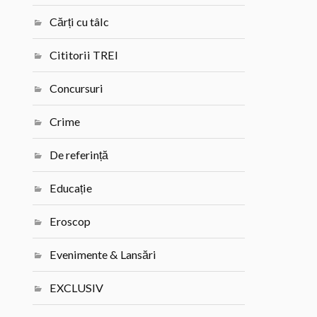
Cărți cu tâlc
Cititorii TREI
Concursuri
Crime
De referință
Educație
Eroscop
Evenimente & Lansări
EXCLUSIV