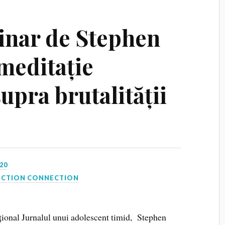
inar de Stephen
meditație
supra brutalității
20
ICTION CONNECTION
ațional Jurnalul unui adolescent timid, Stephen