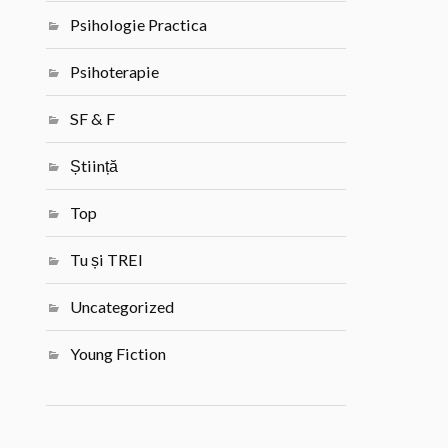
Psihologie Practica
Psihoterapie
SF & F
Știință
Top
Tu și TREI
Uncategorized
Young Fiction