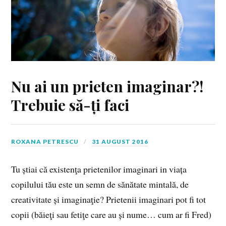
Nu ai un prieten imaginar?!
Trebuie să-ți faci
ROXANA PETRESCU
31 AUGUST 2016
Tu știai că existenţa prietenilor imaginari in viața
copilului tău este un semn de sănătate mintală, de
creativitate și imaginaţie? Prietenii imaginari pot fi tot
copii (băieţi sau fetiţe care au și nume… cum ar fi Fred)