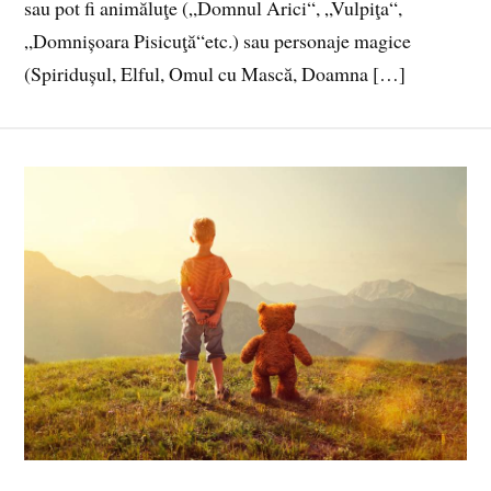
sau pot fi animăluţe („Domnul Arici“, „Vulpiţa“,
„Domnișoara Pisicuţă“etc.) sau personaje magice
(Spiridușul, Elful, Omul cu Mască, Doamna […]