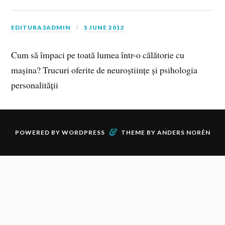
EDITURA3ADMIN
1 JUNE 2012
Cum să împaci pe toată lumea într-o călătorie cu
mașina? Trucuri oferite de neuroștiințe și psihologia
personalității
&
POWERED BY
WORDPRESS
THEME BY
ANDERS NORÉN