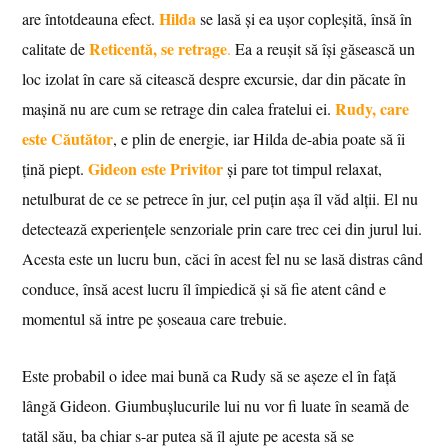
Hilda
are întotdeauna efect.
se lasă și ea ușor copleșită, însă în
Reticentă, se retrage
calitate de
.
Ea a reușit să își găsească un
loc izolat în care să citească despre excursie, dar din păcate în
Rudy, care
mașină nu are cum se retrage din calea fratelui ei.
este Căutător
, e plin de energie, iar Hilda de-abia poate să îi
Gideon este Privitor
țină piept.
și pare tot timpul relaxat,
netulburat de ce se petrece în jur, cel puțin așa îl văd alții. El nu
detectează experiențele senzoriale prin care trec cei din jurul lui.
Acesta este un lucru bun, căci în acest fel nu se lasă distras când
conduce, însă acest lucru îl împiedică și să fie atent când e
momentul să intre pe șoseaua care trebuie.
Este probabil o idee mai bună ca Rudy să se așeze el în față
lângă Gideon. Giumbușlucurile lui nu vor fi luate în seamă de
tatăl său, ba chiar s-ar putea să îl ajute pe acesta să se