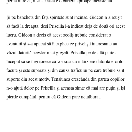
pernă între ei, însă aceasta e o barieră aproape inexistentă.
Și pe bancheta din față spiritele sunt încinse. Gideon n-a reușit
să facă la dreapta, deși Priscilla i-a indicat deja de două ori acest
lucru. Gideon a decis că acest ocoliș trebuie considerat o
aventură și s-a apucat să îi explice ce priveliști interesante au
văzut datorită acestor mici greșeli. Priscilla pe de altă parte a
început să se îngrijoreze că vor sosi cu întârziere datorită erorilor
făcute și este supărată și din cauza traficului pe care trebuie să îl
suporte din acest motiv. Tensiunea crescândă din partea copiilor
n-o ajută deloc pe Priscilla și aceasta simte că mai are puțin și își
pierde cumpătul, pentru că Gideon pare netulburat.