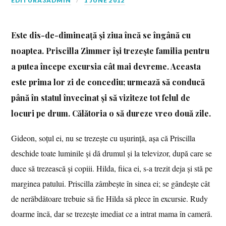
EDITURA3ADMIN
1 JUNE 2012
Este dis-de-dimineață și ziua încă se îngână cu
noaptea. Priscilla Zimmer își trezește familia pentru
a putea începe excursia cât mai devreme. Aceasta
este prima lor zi de concediu; urmează să conducă
până în statul învecinat și să viziteze tot felul de
locuri pe drum. Călătoria o să dureze vreo două zile.
Gideon, soțul ei, nu se trezește cu ușurință, așa că Priscilla
deschide toate luminile și dă drumul și la televizor, după care se
duce să trezească și copiii. Hilda, fiica ei, s-a trezit deja și stă pe
marginea patului. Priscilla zâmbește în sinea ei; se gândește cât
de nerăbdătoare trebuie să fie Hilda să plece în excursie. Rudy
doarme încă, dar se trezește imediat ce a intrat mama în cameră.