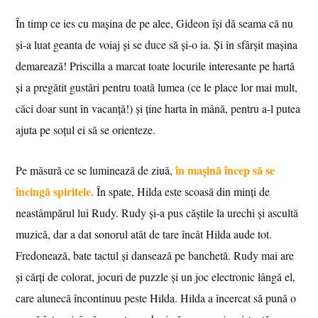
În timp ce ies cu mașina de pe alee, Gideon își dă seama că nu
și-a luat geanta de voiaj și se duce să și-o ia. Și în sfârșit mașina
demarează! Priscilla a marcat toate locurile interesante pe hartă
și a pregătit gustări pentru toată lumea (ce le place lor mai mult,
căci doar sunt în vacanță!) și ține harta în mână, pentru a-l putea
ajuta pe soțul ei să se orienteze.
în mașină încep să se
Pe măsură ce se luminează de ziuă,
încingă spiritele.
În spate, Hilda este scoasă din minți de
neastâmpărul lui Rudy. Rudy și-a pus căștile la urechi și ascultă
muzică, dar a dat sonorul atât de tare încât Hilda aude tot.
Fredonează, bate tactul și dansează pe banchetă. Rudy mai are
și cărți de colorat, jocuri de puzzle și un joc electronic lângă el,
care alunecă încontinuu peste Hilda. Hilda a încercat să pună o