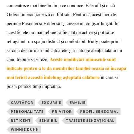
concentreze mai bine în timp ce conduce. Este util și dacă
Gideon interacționează cu fiul său. Pentru că acest lucru le
permite Priscillei și Hildei să își creeze un colțișor liniștit. În
acest fel ele nu mai trebuie să fie atât de active și pot să se
retragă într-un spațiu distinct și confortabil. Rudy poate primi
sarcina de a urmări indicatoarele și a-i atrage atenția tatălui lui
Aceste modificări minuscule sunt
când trebuie să vireze.
indicate pentru a le da membrilor familiei ocazia să înceapă
mai fericit această îndelung așteptată călătorie
în care să
poată petrece timp împreună.
CĂUTĂTOR
EXCURSIE
FAMILIE
PERSONALITATE
PRIVITOR
PROFIL SENZORIAL
RETICENT
SENSIBIL
TRĂIEȘTE SENZAȚIONAL
WINNIE DUNN