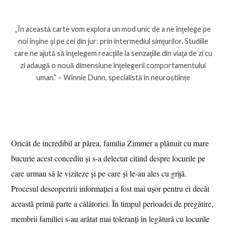
„În această carte vom explora un mod unic de a ne înţelege pe
noi înşine şi pe cei din jur: prin intermediul simţurilor. Studiile
care ne ajută să înţelegem reacţiile la senzaţiile din viaţa de zi cu
zi adaugă o nouă dimensiune înţelegerii comportamentului
uman.” – Winnie Dunn, specialistă în neuroștiințe
Oricât de incredibil ar părea, familia Zimmer a plănuit cu mare
bucurie acest concediu și s-a delectat citind despre locurile pe
care urmau să le viziteze și pe care și le-au ales cu grijă.
Procesul descoperirii informației a fost mai ușor pentru ei decât
această primă parte a călătoriei. În timpul perioadei de pregătire,
membrii familiei s-au arătat mai toleranți în legătură cu locurile