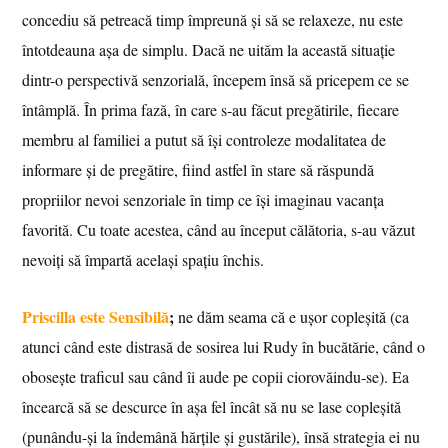
concediu să petreacă timp împreună și să se relaxeze, nu este
întotdeauna așa de simplu. Dacă ne uităm la această situație
dintr-o perspectivă senzorială, începem însă să pricepem ce se
întâmplă. În prima fază, în care s-au făcut pregătirile, fiecare
membru al familiei a putut să își controleze modalitatea de
informare și de pregătire, fiind astfel în stare să răspundă
propriilor nevoi senzoriale în timp ce își imaginau vacanța
favorită. Cu toate acestea, când au început călătoria, s-au văzut
nevoiți să împartă același spațiu închis.
Priscilla este Sensibilă
;
ne dăm seama că e ușor copleșită (ca
atunci când este distrasă de sosirea lui Rudy în bucătărie, când o
obosește traficul sau când îi aude pe copii ciorovăindu-se). Ea
încearcă să se descurce în așa fel încât să nu se lase copleșită
(punându-și la îndemână hărțile și gustările), însă strategia ei nu