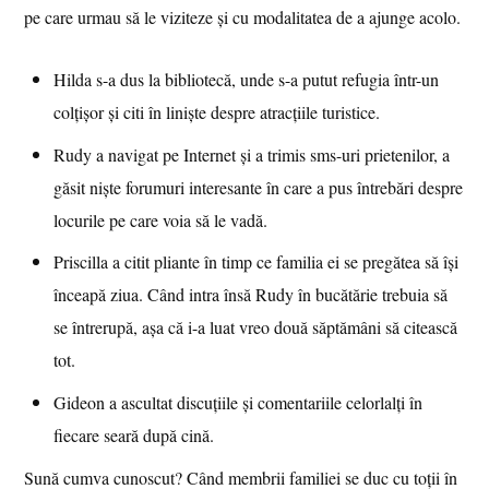
pe care urmau să le viziteze și cu modalitatea de a ajunge acolo.
Hilda s-a dus la bibliotecă, unde s-a putut refugia într-un
colțișor și citi în liniște despre atracțiile turistice.
Rudy a navigat pe Internet și a trimis sms-uri prietenilor, a
găsit niște forumuri interesante în care a pus întrebări despre
locurile pe care voia să le vadă.
Priscilla a citit pliante în timp ce familia ei se pregătea să își
înceapă ziua. Când intra însă Rudy în bucătărie trebuia să
se întrerupă, așa că i-a luat vreo două săptămâni să citească
tot.
Gideon a ascultat discuțiile și comentariile celorlalți în
fiecare seară după cină.
Sună cumva cunoscut? Când membrii familiei se duc cu toții în