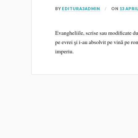
BY
EDITURA3ADMIN
ON
13 APRIL
Evangheliile, scrise sau modificate du
pe evrei şi i-au absolvit pe vină pe rom
imperiu.