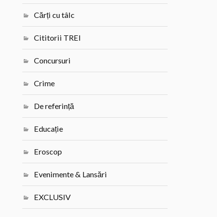
Cărți cu tâlc
Cititorii TREI
Concursuri
Crime
De referință
Educație
Eroscop
Evenimente & Lansări
EXCLUSIV