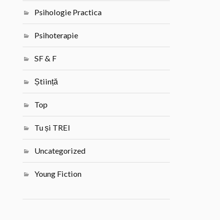
Psihologie Practica
Psihoterapie
SF & F
Știință
Top
Tu și TREI
Uncategorized
Young Fiction