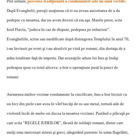
Prin urmare,
povestea tradi
ţ
ional
ă
a condamn
ă
rii sale nu sun
ă
veridic.
Dup
ă
Evanghelii, preo
ţ
ii sus
ţ
ineau c
ă
ei nu aveau autoritatea de a da
pedepse cu moartea, dar nu avem dovezi c
ă
era a
ş
a. Marele preot, scrie
Iosif Flaviu, “judeca în caz de dispute, pedepsea pe infractori”.
Evangheliile, scrise sau modificate dup
ă
distrugerea Templului în anul 70,
i-au învinuit pe evrei
ş
i i-au absolvit pe vin
ă
pe romani, din dorin
ţ
a de a
ar
ă
ta loialitate fa
ţă
de imperiu. Dar acuza
ţ
iile aduse lui Isus
ş
i îns
ăş
i
pedeapsa spun cu totul altceva: a fost o opera
ţ
iune pus
ă
la punct de
romani.
Asemenea multor victime condamnate la crucificare, Isus a fost biciuit cu
un bici din piele care avea în vârf buc
ăţ
i de os sau metal, tortur
ă
atât de
violent
ă
încât de multe ori ducea la moartea victimei. Purtând o pl
ă
cu
ţă
pe
care scria “REGELE IUDEILOR”, f
ă
cut
ă
de solda
ţ
ii romani, dintre care
mul
ţ
i erau mercenari sirieni
ş
i greci, sângerând puternic în urma flagel
ă
rii,