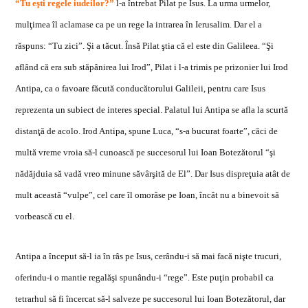
“Tu e
ş
ti regele iudeilor?”
l-a întrebat Pilat pe Isus. La urma urmelor,
mul
ţ
imea îl aclamase ca pe un rege la intrarea în Ierusalim. Dar el a
r
ă
spuns: “Tu zici”.
Ş
i a t
ă
cut. Îns
ă
Pilat
ş
tia c
ă
el este din Galileea. “
Ş
i
aflând c
ă
era sub st
ă
pânirea lui Irod”, Pilat i l-a trimis pe prizonier lui Irod
Antipa, ca o favoare f
ă
cut
ă
conduc
ă
torului Galileii, pentru care Isus
reprezenta un subiect de interes special. Palatul lui Antipa se afla la scurt
ă
distan
ţă
de acolo. Irod Antipa, spune Luca, “s-a bucurat foarte”, c
ă
ci de
mult
ă
vreme vroia s
ă
-l cunoasc
ă
pe succesorul lui Ioan Botez
ă
torul “
ş
i
n
ă
d
ă
jduia s
ă
vad
ă
vreo minune s
ă
vâr
ş
it
ă
de El”. Dar Isus dispre
ţ
uia atât de
mult ac
ea
st
ă
“vulpe”, cel care îl omorâse pe Ioan, încât nu a binevoit s
ă
vorbeasc
ă
cu el.
Antipa a început s
ă
-l ia în râs pe Isus, cerându-i s
ă
mai fac
ă
ni
ş
te trucuri,
oferindu-i o mantie regal
ă
ş
i spunându-i “rege”. Este pu
ţ
in probabil ca
tetrarhul s
ă
fi încercat s
ă
-l salveze pe succesorul lui Ioan Botez
ă
torul, dar