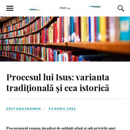
Procesul lui Isus: varianta
tradiţională și cea istorică
EDITURA3ADMIN
13 APRIL 2012
Procuratorul roman, încadrat de solda
ţ
ii alia
ţ
i
ş
i sub privirile unei