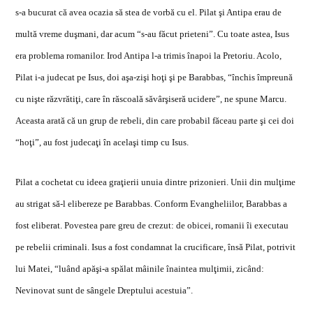
s-a bucurat c
ă
avea ocazia s
ă
stea de vorb
ă
cu el. Pilat
ş
i Antipa erau de
mult
ă
vreme du
ş
mani, dar acum “s-au f
ă
cut prieteni”. Cu toate astea, Isus
era problema romanilor. Irod Antipa l-a trimis înapoi la Pretoriu. Acolo,
Pilat i-a judecat pe Isus, doi a
ş
a-zi
ş
i ho
ţ
i
ş
i pe Barabbas, “închis împreun
ă
cu ni
ş
te r
ă
zvr
ă
ti
ţ
i, care în r
ă
scoal
ă
s
ă
vâr
ş
iser
ă
ucidere”, ne spune Marcu.
Aceasta arat
ă
c
ă
un grup de rebeli, din care probabil f
ă
ceau parte
ş
i cei doi
“ho
ţ
i”, au fost judeca
ţ
i în acela
ş
i timp cu Isus.
Pilat a cochetat cu ideea gra
ţ
ierii unuia dintre prizonieri. Unii din mul
ţ
ime
au strigat s
ă
-l elibereze pe Barabbas. Conform Evangheliilor, Barabbas a
fost eliberat. Povestea pare greu de crezut: de obicei, romanii îi executau
pe rebelii criminali. Isus a fost condamnat la crucificare, îns
ă
Pilat, potrivit
lui Matei, “luând ap
ă
ş
i-a sp
ă
lat mâinile înaintea mul
ţ
imii, zicând:
Nevinovat sunt de sângele Dreptului acestuia”.