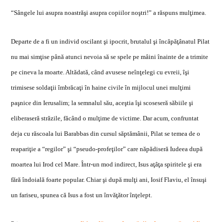
“Sângele lui asupra noastr
ă
ş
i asupra copiilor no
ş
tri!” a r
ă
spuns mul
ţ
imea.
Departe de a fi un individ oscilant
ş
i ipocrit, brutalul
ş
i înc
ă
p
ăţ
ânatul Pilat
nu mai sim
ţ
ise pân
ă
atunci nevoia s
ă
se spele pe mâini înainte de a trimite
pe cineva la moarte. Alt
ă
dat
ă
, când avusese neîn
ţ
elegi cu evreii, î
ş
i
trimisese solda
ţ
ii îmbr
ă
ca
ţ
i în haine civile în mijlocul unei mul
ţ
imi
pa
ş
nice din Ierusalim; la semnalul s
ă
u, ace
ş
tia î
ş
i scoseser
ă
s
ă
biile
ş
i
eliberaser
ă
str
ă
zile, f
ă
când o mul
ţ
ime de victime. Dar acum, confruntat
deja cu r
ă
scoala lui Barabbas din cursul s
ă
pt
ă
mânii, Pilat se temea de o
reapari
ţ
ie a “regilor”
ş
i “pseudo-profe
ţ
ilor” care n
ă
p
ă
diser
ă
Iudeea dup
ă
moartea lui Irod cel Mare. Într-un mod indirect, Isus a
ţ
â
ţ
a spiritele
ş
i era
f
ă
r
ă
îndoial
ă
foarte popular. Chiar
ş
i dup
ă
mul
ţ
i ani, Iosif Flavi
u,
el însu
ş
i
un fariseu, spunea c
ă
Isus a fost un înv
ăţă
tor în
ţ
elept.