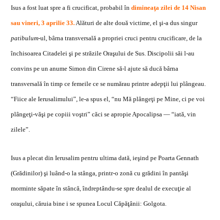
Isus a fost luat spre a fi crucificat, probabil în
diminea
ţ
a zilei de 14 Nisan
sau vineri, 3 aprilie 33.
Al
ă
turi de alte dou
ă
victime, el
ş
i-a dus singur
patibulum
-ul, bârna transversal
ă
a propriei cruci pentru crucificare, de la
închisoarea Citadelei
ş
i pe str
ă
zile Ora
ş
ului de Sus. Discipolii s
ă
i l-au
convins pe un anume Simon din Cirene s
ă
-l ajute s
ă
duc
ă
bârna
transversal
ă
în timp ce femeile ce se num
ă
rau printre adep
ţ
ii lui plângeau.
“Fiice ale Ierusalimului”, le-a spus el, “nu M
ă
plânge
ţ
i pe Mine, ci pe
v
oi
plânge
ţ
i-v
ă
ş
i pe copiii vo
ş
tri” c
ă
ci se apropie Apocalipsa — “iat
ă
, vin
zilele”.
Isus a plecat din Ierusalim pentru ultima d
at
ă
, ie
ş
ind pe Poarta Gennath
(Gr
ă
dinilor)
ş
i luând-o la stânga, printr-o zon
ă
cu gr
ă
dini în pant
ă
ş
i
morminte s
ă
pate în stânc
ă
, îndreptându-se spre dealul de execu
ţ
ie al
ora
ş
ului, c
ă
ruia bine i se spunea Locul C
ă
p
ăţ
ânii: Golgota.