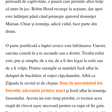
perioadă de captivitate, o pauză care permite altor forţe
să intre în joc. Robin Hood recurge la acţiune, dar apoi
este înlănţuit până când primeşte ajutorul domniţei
Marian. Chiar şi temniţa, adică vidul, face parte din
drum.
O parte justificată a luptei eroice este înfrânarea. Uneori,
sarcina constă în a te ascunde sau a dormi. Treaba eului
este, pur şi simplu, de a sta, de a fi dus legat la ochi sau
de a fi vrăjit. Printre exemple se numără Jack aflat în
dulapul de bucătărie al soţiei căpcăunului, Albă ca
Iisus în mormântul lui,
Zăpada în sicriul ei de cleştar,
Dorothy adormită printre maci
şi Iosif aflat în temniţa
faraonului. Acesta nu este timp pierdut, ci tocmai acea
etapă de clocot uşor, necesară pentru ca supa să fie gata.