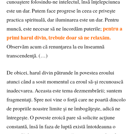
cunoaştere folosindu-ne intelectul, însă înţelepciunea
este un dar. Putem face progrese în ceea ce priveşte
practica spirituală, dar iluminarea este un dar. Pentru
pentru a
muncă, este necesar să ne încordăm puterile;
primi harul divin, trebuie doar să ne relaxăm.
Observăm acum că renunţarea la eu înseamnă
transcendenţă. (…)
De obicei, harul divin pătrunde în povestea eroului
atunci când a sosit momentul ca eroul să-şi recunoască
inadecvarea. Aceasta este tema dezmembrării; suntem
fragmentaţi. Spre noi vine o forţă care ne poartă dincolo
de propriile noastre limite şi ne îmbogăţeşte, adică ne
întregeşte. O poveste eroică pare să solicite acţiune
constantă, însă în faza de luptă există întotdeauna o