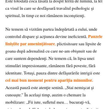
Este totodată coca lăsată la dospit ferită de lumină, la fel
ca visul în care se desfăşoară travaliul psihologic şi
spiritual, în timp ce noi rămânem inconştienţi.
Ne temem să vizităm partea îndepărtată a eului, unde
Pauzele
controlul dispare şi acţiunea devine ineficientă.
liniştite par ameninţătoare
,
plictisitoare sau lipsite de
goana după adrenalină cu care ne-am obişnuit sau de
care suntem dependenţi. Ne temem că, în lipsa unei
stimulări impresionante, rămânem fără poveste, fără
identitate. Totuşi, pauza dintre defăşurările intrigii este
cel mai bun moment pentru apariţia minunilor.
Această pauză este atenţie senină. „Stai nemişcat şi
cunoaşte.” În acelaşi timp, auzim o chemare la
mobilizare: „Fii iute, sufletul meu… bucuraţi-vă,