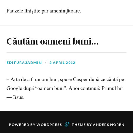
Pauzele liniştite par ameninţătoare.
Căutăm oameni buni…
EDITURA3ADMIN
2 APRIL 2012
– Arta de a fi un om bun, spuse Casper după ce căută pe
Google după “oameni buni”. Apoi continuă: Primul hit
— Iisus.
&
POWERED BY
WORDPRESS
THEME BY
ANDERS NORÉN