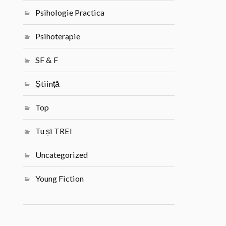
Psihologie Practica
Psihoterapie
SF & F
Știință
Top
Tu și TREI
Uncategorized
Young Fiction