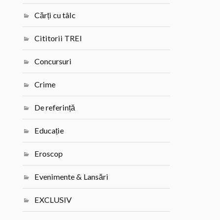
Cărți cu tâlc
Cititorii TREI
Concursuri
Crime
De referință
Educație
Eroscop
Evenimente & Lansări
EXCLUSIV