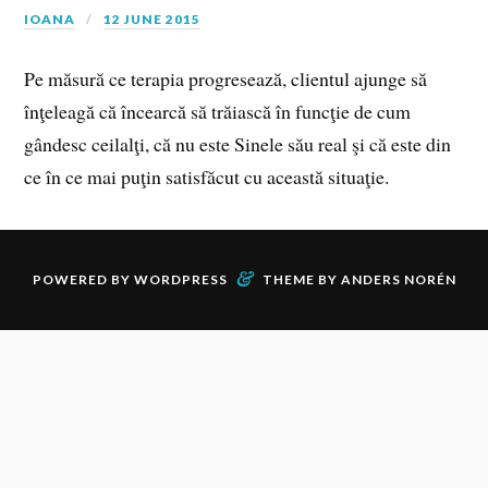
IOANA
12 JUNE 2015
Pe măsură ce terapia progresează, clientul ajunge să
înţeleagă că încearcă să trăiască în funcţie de cum
gândesc ceilalţi, că nu este Sinele său real şi că este din
ce în ce mai puţin satisfăcut cu această situaţie.
&
POWERED BY
WORDPRESS
THEME BY
ANDERS NORÉN