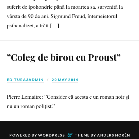
suferit de ipohondrie până la moartea sa, survenită la
vârsta de 90 de ani. Sigmund Freud, întemeietorul
psihanalizei, a trăit […]
”Coleg de birou cu Proust”
EDITURA3ADMIN
20 MAY 2014
Pierre Lemaitre: ”Consider că acesta e un roman noir şi
nu un roman poliţist.”
&
POWERED BY
WORDPRESS
THEME BY
ANDERS NORÉN