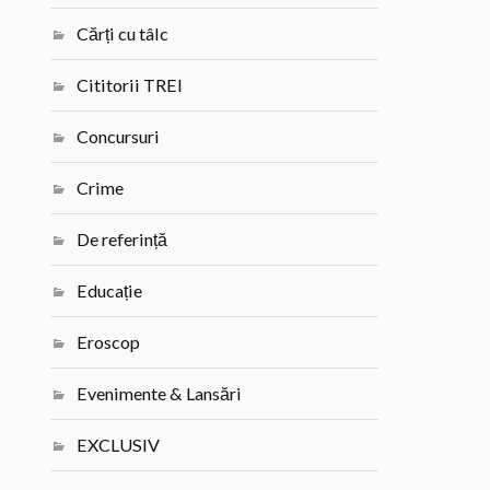
Cărți cu tâlc
Cititorii TREI
Concursuri
Crime
De referință
Educație
Eroscop
Evenimente & Lansări
EXCLUSIV