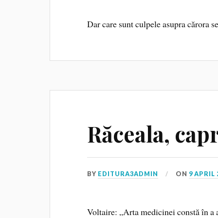
Dar care sunt culpele asupra cărora 
Răceala, capr
BY
EDITURA3ADMIN
ON
9 APRIL 
Voltaire: „Arta medicinei constă în a