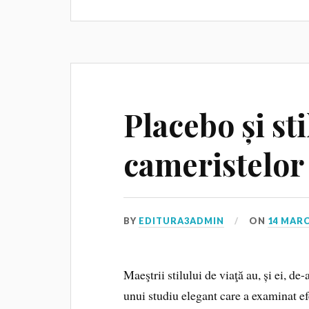
Placebo și sti
cameristelor
BY
EDITURA3ADMIN
ON
14 MARC
Maeştrii stilului de viaţă au, și ei, d
unui studiu elegant care a examinat ef