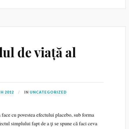
lul de viață al
H 2012
IN
UNCATEGORIZED
e-a face cu povestea efectului placebo, sub forma
ectul simplului fapt de a ţi se spune că faci ceva