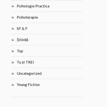
Psihologie Practica
Psihoterapie
SF & F
Știință
Top
Tu și TREI
Uncategorized
Young Fiction