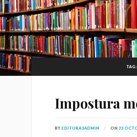
TAG
Impostura m
BY
EDITURA3ADMIN
ON
23 OCT