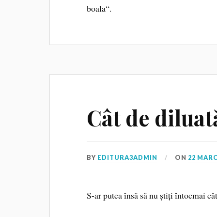
boala“.
Cât de dilua
BY
EDITURA3ADMIN
ON
22 MARC
S-ar putea însă să nu știți întocmai cât