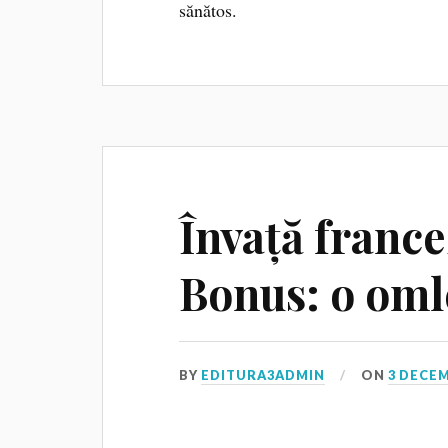
sănătos.
Învață france
Bonus: o oml
BY
EDITURA3ADMIN
ON
3 DECEM