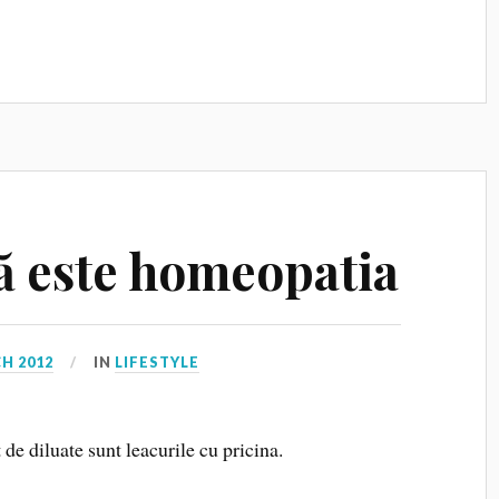
tă este homeopatia
H 2012
IN
LIFESTYLE
 de diluate sunt leacurile cu pricina.