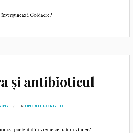
se înverşunează Goldacre?
a și antibioticul
2012
IN
UNCATEGORIZED
 amuza pacientul în vreme ce natura vindecă