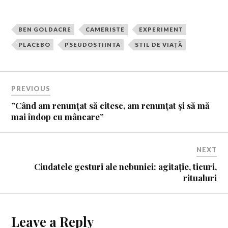
BEN GOLDACRE
CAMERISTE
EXPERIMENT
PLACEBO
PSEUDOSTIINTA
STIL DE VIAȚĂ
PREVIOUS
”Când am renunțat să citesc, am renunţat şi să mă
mai îndop cu mâncare”
NEXT
Ciudatele gesturi ale nebuniei: agitație, ticuri,
ritualuri
Leave a Reply