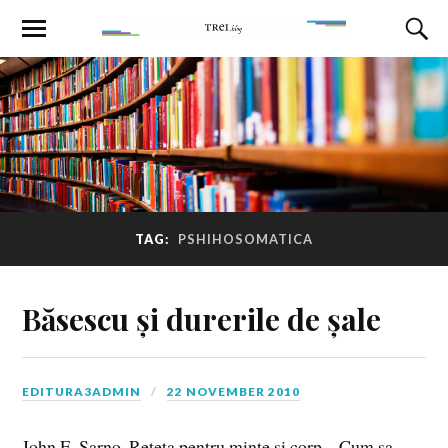
TAG:
PSHIHOSOMATICA
Băsescu și durerile de șale
EDITURA3ADMIN
22 NOVEMBER 2010
John E. Sarno, Reteta pentru minte si corp – Cum sa