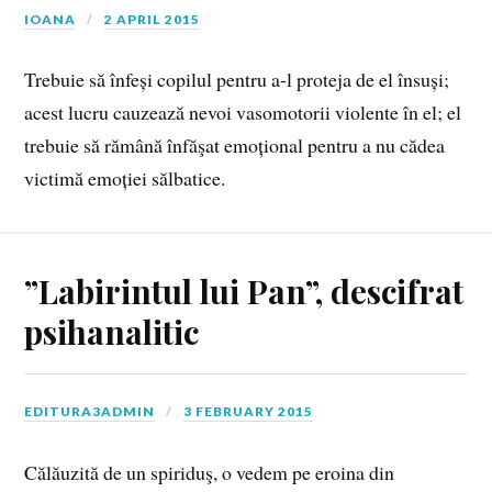
IOANA
2 APRIL 2015
Trebuie să înfeși copilul pentru a-l proteja de el însuși;
acest lucru cauzează nevoi vasomotorii violente în el; el
trebuie să rămână înfăşat emoțional pentru a nu cădea
victimă emoției sălbatice.
”Labirintul lui Pan”, descifrat
psihanalitic
EDITURA3ADMIN
3 FEBRUARY 2015
Călăuzită de un spiriduş, o vedem pe eroina din