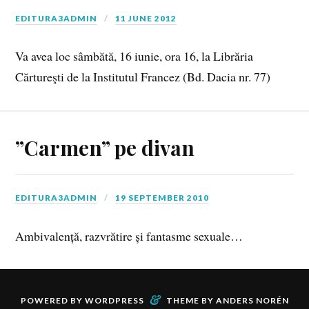
EDITURA3ADMIN
11 JUNE 2012
Va avea loc sâmbătă, 16 iunie, ora 16, la Librăria
Cărtureşti de la Institutul Francez (Bd. Dacia nr. 77)
”Carmen” pe divan
EDITURA3ADMIN
19 SEPTEMBER 2010
Ambivalență, razvrătire și fantasme sexuale…
&
POWERED BY
WORDPRESS
THEME BY
ANDERS NORÉN