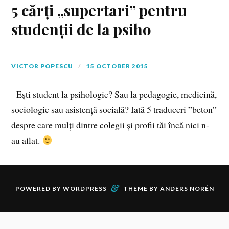
5 cărți „supertari” pentru
studenții de la psiho
VICTOR POPESCU
15 OCTOBER 2015
Ești student la psihologie? Sau la pedagogie, medicină,
sociologie sau asistență socială? Iată 5 traduceri ”beton”
despre care mulți dintre colegii și profii tăi încă nici n-
au aflat.
&
POWERED BY
WORDPRESS
THEME BY
ANDERS NORÉN