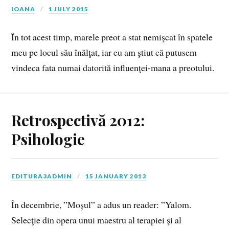
IOANA
1 JULY 2015
În tot acest timp, marele preot a stat nemişcat în spatele
meu pe locul său înălţat, iar eu am ştiut că putusem
vindeca fata numai datorită influenţei-mana a preotului.
Retrospectivă 2012:
Psihologie
EDITURA3ADMIN
15 JANUARY 2013
În decembrie, ”Moșul” a adus un reader: ”Yalom.
Selecţie din opera unui maestru al terapiei şi al