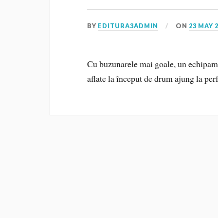
BY
EDITURA3ADMIN
ON
23 MAY 
Cu buzunarele mai goale, un echipamen
aflate la început de drum ajung la pe