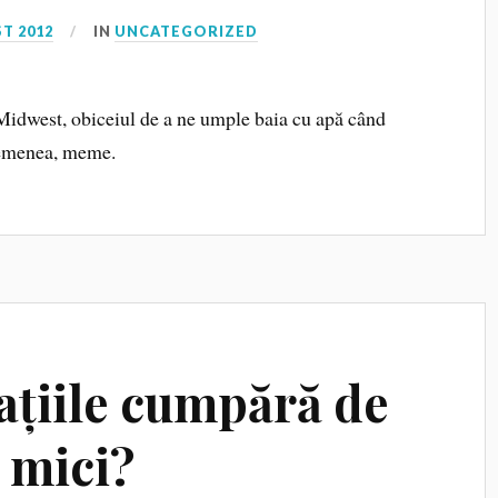
T 2012
IN
UNCATEGORIZED
Midwest, obiceiul de a ne umple baia cu apă când
semenea, meme.
ațiile cumpără de
 mici?