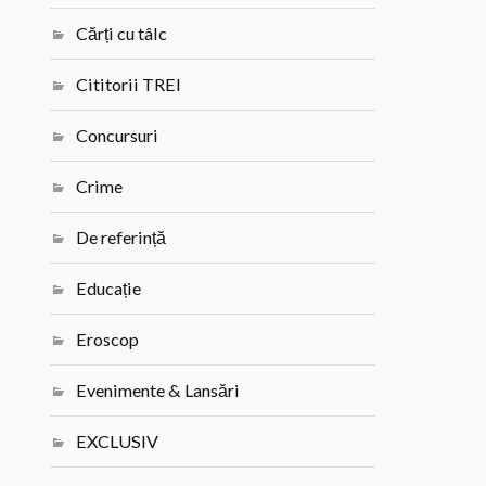
Cărți cu tâlc
Cititorii TREI
Concursuri
Crime
De referință
Educație
Eroscop
Evenimente & Lansări
EXCLUSIV