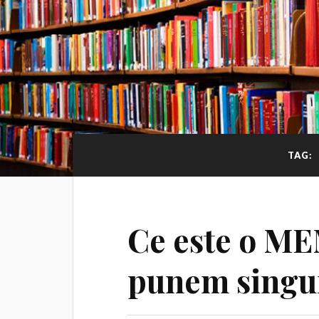
TAG:
Ce este o M
punem singur