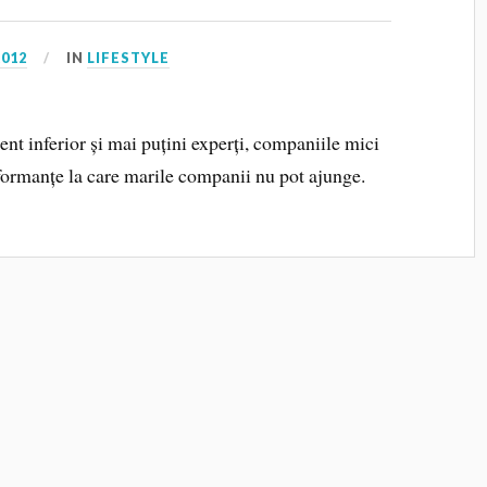
2012
IN
LIFESTYLE
t inferior și mai puțini experți, companiile mici
rformanțe la care marile companii nu pot ajunge.