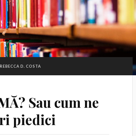
REBECCA D. COSTA
EMĂ? Sau cum ne
i piedici