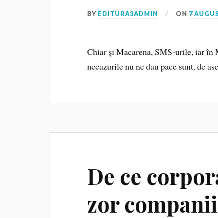
BY
EDITURA3ADMIN
ON
7 AUGUS
Chiar și Macarena, SMS-urile, iar în 
necazurile nu ne dau pace sunt, de a
De ce corpor
zor companii