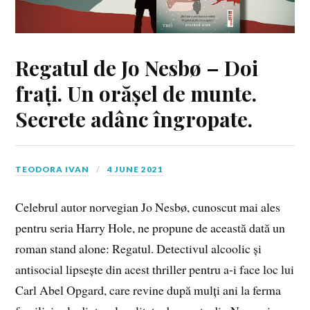
Regatul de Jo Nesbø – Doi
frați. Un orășel de munte.
Secrete adânc îngropate.
TEODORA IVAN
4 JUNE 2021
Celebrul autor norvegian Jo Nesbø, cunoscut mai ales
pentru seria Harry Hole, ne propune de această dată un
roman stand alone: Regatul. Detectivul alcoolic și
antisocial lipsește din acest thriller pentru a-i face loc lui
Carl Abel Opgard, care revine după mulți ani la ferma