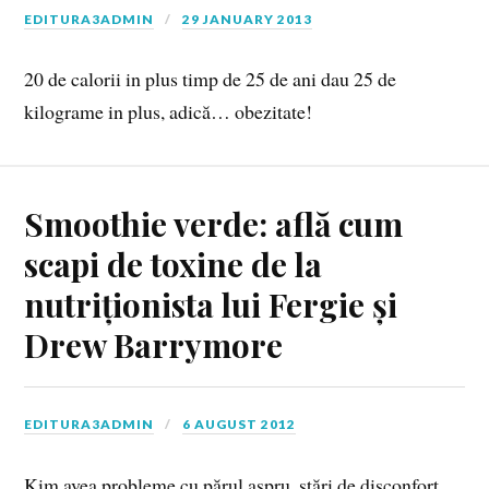
EDITURA3ADMIN
29 JANUARY 2013
20 de calorii in plus timp de 25 de ani dau 25 de
kilograme in plus, adică… obezitate!
Smoothie verde: află cum
scapi de toxine de la
nutriționista lui Fergie și
Drew Barrymore
EDITURA3ADMIN
6 AUGUST 2012
Kim avea probleme cu părul aspru, stări de disconfort