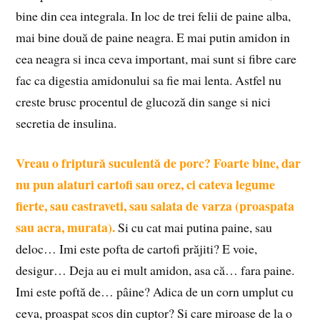
bine din cea integrala. In loc de trei felii de paine alba,
mai bine două de paine neagra. E mai putin amidon in
cea neagra si inca ceva important, mai sunt si fibre care
fac ca digestia amidonului sa fie mai lenta. Astfel nu
creste brusc procentul de glucoză din sange si nici
secretia de insulina.
Vreau o friptură suculentă de porc? Foarte bine, dar
nu pun alaturi cartofi sau orez, ci cateva legume
fierte, sau castraveti, sau salata de varza (proaspata
sau acra, murata).
Si cu cat mai putina paine, sau
deloc… Imi este pofta de cartofi prăjiti? E voie,
desigur… Deja au ei mult amidon, asa că… fara paine.
Imi este poftă de… pâine? Adica de un corn umplut cu
ceva, proaspat scos din cuptor? Si care miroase de la o