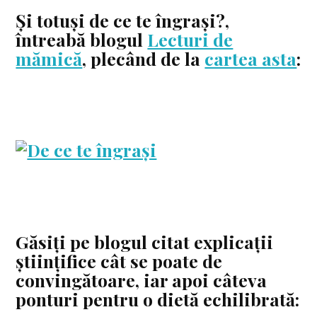
Și totuși de ce te îngrași?,
întreabă blogul
Lecturi de
mămică
, plecând de la
cartea asta
:
Găsiți pe blogul citat explicații
științifice cât se poate de
convingătoare, iar apoi câteva
ponturi pentru o dietă echilibrată: