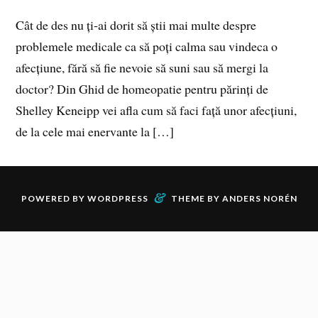
Cât de des nu ți‑ai dorit să știi mai multe despre
problemele medicale ca să poți calma sau vindeca o
afecțiune, fără să fie nevoie să suni sau să mergi la
doctor? Din Ghid de homeopatie pentru părinți de
Shelley Keneipp vei afla cum să faci față unor afecțiuni,
de la cele mai enervante la […]
&
POWERED BY
WORDPRESS
THEME BY
ANDERS NORÉN