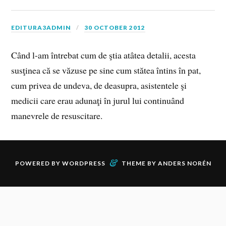
EDITURA3ADMIN
30 OCTOBER 2012
Când l-am întrebat cum de ştia atâtea detalii, acesta
susţinea că se văzuse pe sine cum stătea întins în pat,
cum privea de undeva, de deasupra, asistentele şi
medicii care erau adunaţi în jurul lui continuând
manevrele de resuscitare.
&
POWERED BY
WORDPRESS
THEME BY
ANDERS NORÉN