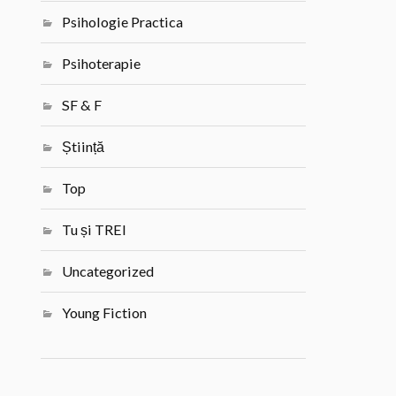
Psihologie Practica
Psihoterapie
SF & F
Știință
Top
Tu și TREI
Uncategorized
Young Fiction