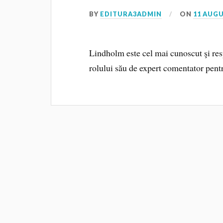
BY
EDITURA3ADMIN
ON
11 AUGU
Lindholm este cel mai cunoscut şi respe
rolului său de expert comentator pent