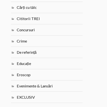
Cărți cu tâlc
Cititorii TREI
Concursuri
Crime
De referință
Educație
Eroscop
Evenimente & Lansări
EXCLUSIV