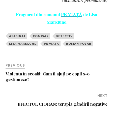
(actualizări permanente)
Fragment din romanul
PE VIAȚĂ
de Lisa
Marklund
ASASINAT
COMISAR
DETECTIV
LISA MARKLUND
PE VIAȚĂ
ROMAN POLAR
PREVIOUS
Violența în școală: Cum îl ajuți pe copil s-o
gestioneze?
NEXT
EFECTUL CIORAN: terapia gândirii negative