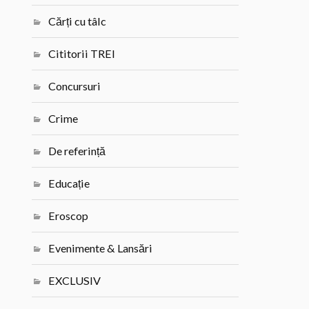
Cărți cu tâlc
Cititorii TREI
Concursuri
Crime
De referință
Educație
Eroscop
Evenimente & Lansări
EXCLUSIV