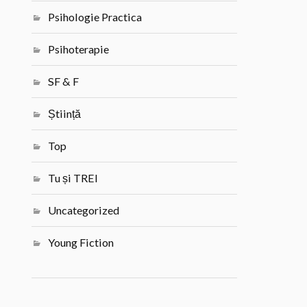
Psihologie Practica
Psihoterapie
SF & F
Știință
Top
Tu și TREI
Uncategorized
Young Fiction