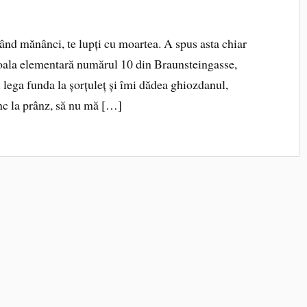
nd mănânci, te lupți cu moartea. A spus asta chiar
coala elementară numărul 10 din Braunsteingasse,
mi lega funda la șorțuleț și îmi dădea ghiozdanul,
c la prânz, să nu mă […]