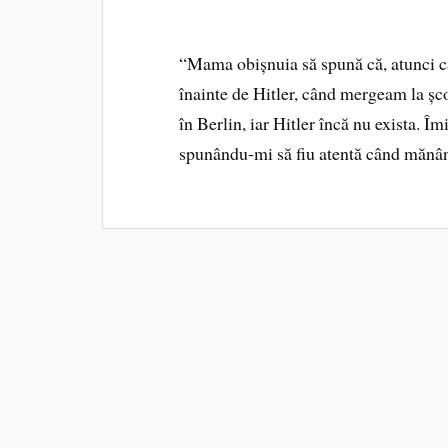
“Mama obișnuia să spună că, atunci câ
înainte de Hitler, când mergeam la ș
în Berlin, iar Hitler încă nu exista. Î
spunându-mi să fiu atentă când mănân