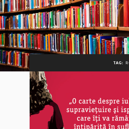
TAG:
R