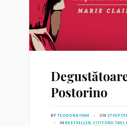
Degustătoare
Postorino
BY
TEODORA IVAN
ON
17 SEPTE
IN
BESTSELLER
,
CITITORII TREI
,