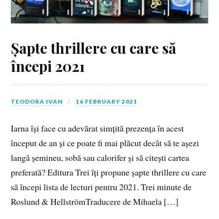
Șapte thrillere cu care să
începi 2021
TEODORA IVAN
16 FEBRUARY 2021
Iarna își face cu adevărat simțită prezența în acest
început de an și ce poate fi mai plăcut decât să te așezi
langă șemineu, sobă sau calorifer și să citești cartea
preferată? Editura Trei îți propune șapte thrillere cu care
să începi lista de lecturi pentru 2021. Trei minute de
Roslund & HellströmTraducere de Mihaela […]