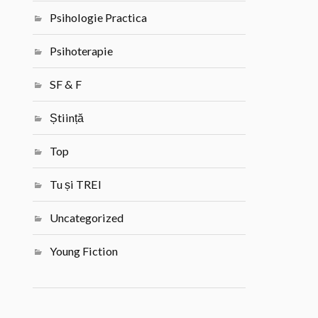
Psihologie Practica
Psihoterapie
SF & F
Știință
Top
Tu și TREI
Uncategorized
Young Fiction