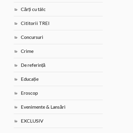
Cărți cu tâlc
Cititorii TREI
Concursuri
Crime
De referință
Educație
Eroscop
Evenimente & Lansări
EXCLUSIV