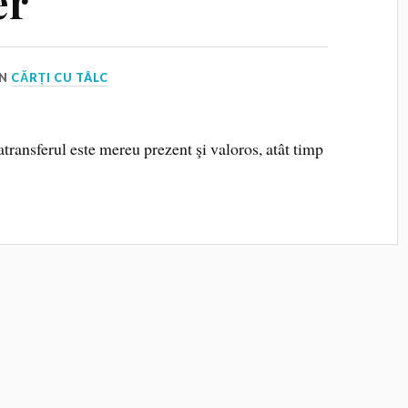
er
IN
CĂRȚI CU TÂLC
atransferul este mereu prezent şi valoros, atât timp