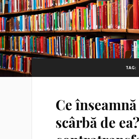
TAG:
Ce înseamnă 
scârbă de ea?