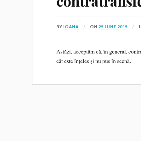
contratransf
BY
IOANA
ON
25 JUNE 2015
Astăzi, acceptăm că, în general, contr
cât este înţeles şi nu pus în scenă.