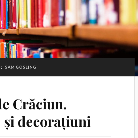
G:
SAM GOSLING
de Crăciun.
 și decorațiuni