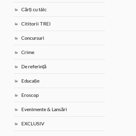
Cărți cu tâlc
Cititorii TREI
Concursuri
Crime
De referință
Educație
Eroscop
Evenimente & Lansări
EXCLUSIV