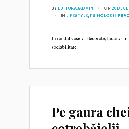
BY
EDITURA3ADMIN
ON
20 DECE
IN
LIFESTYLE
,
PSIHOLOGIE PRA
În rândul caselor decorate, locuitorii
sociabilitate.
Pe gaura chei
cotrobăielii