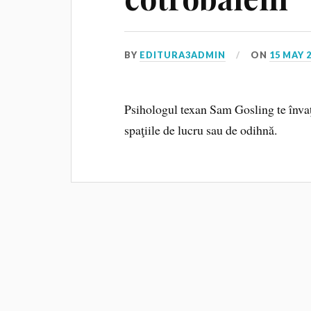
BY
EDITURA3ADMIN
ON
15 MAY 
Psihologul texan Sam Gosling te învaţ
spaţiile de lucru sau de odihnă.