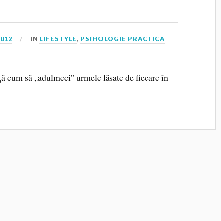
2012
IN
LIFESTYLE
,
PSIHOLOGIE PRACTICA
ă cum să „adulmeci” urmele lăsate de fiecare în