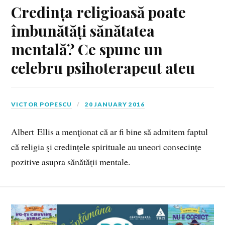
Credința religioasă poate
îmbunătăți sănătatea
mentală? Ce spune un
celebru psihoterapeut ateu
VICTOR POPESCU
20 JANUARY 2016
Albert Ellis a menţionat că ar fi bine să admitem faptul
că religia şi credin­ţele spirituale au uneori consecinţe
pozitive asupra sănătăţii mentale.