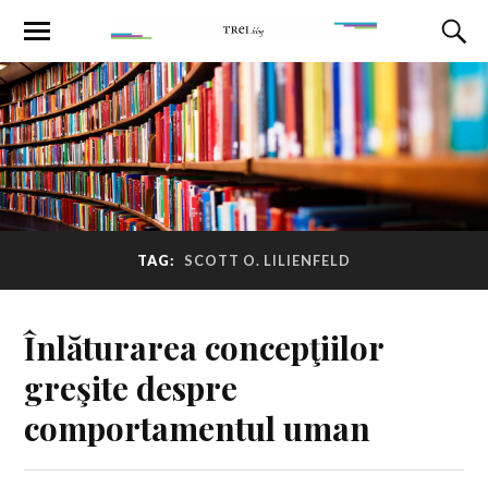
TAG:
SCOTT O. LILIENFELD
Înlăturarea concepţiilor
greşite despre
comportamentul uman