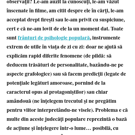
observaţii? Le-am auzit la cunoscuţi, le-am văzut
înscenate în filme, am citit despre ele în cărţi, le-am
acceptat drept fireşti sau le-am privit cu suspiciune,
cert e că ne-am lovit de ele la un moment dat. Toate
sunt
frânturi de psihologie populară
, instrumente
extrem de utile în viaţa de zi cu zi: doar ne ajută să
explicăm rapid diferite fenomene (de pildă: să
deducem trăsături de personalitate, bazându-ne pe
aspecte grafologice) sau să facem predicţii (legate de
potenţiale legături amoroase, pornind de la
caracterul opus al protagoniştilor) sau chiar
amândouă (ne înţelegem trecutul şi ne pregătim
pentru viitor interpretându-ne visele). Problema e că
multe din aceste judecăţi populare reprezintă o bază
de acţiune şi înţelegere într-o lume… posibilă, cu