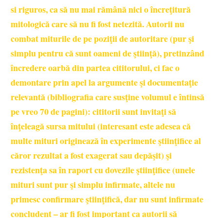
si riguros, ca să nu mai rămână nici o încreţitură
mitologică care să nu fi fost netezită. Autorii nu
combat miturile de pe poziţii de autoritare (pur şi
simplu pentru că sunt oameni de ştiinţă), pretinzând
încredere oarbă din partea cititorului, ci fac o
demontare prin apel la argumente şi documentaţie
relevantă (bibliografia care susţine volumul e întinsă
pe vreo 70 de pagini): cititorii sunt invitaţi să
înţeleagă sursa mitului (interesant este adesea că
multe mituri originează în experimente ştiinţifice al
căror rezultat a fost exagerat sau depăşit) şi
rezistenţa sa în raport cu dovezile ştiinţifice (unele
mituri sunt pur şi simplu infirmate, altele nu
primesc confirmare ştiinţifică, dar nu sunt infirmate
concludent – ar fi fost important ca autorii să