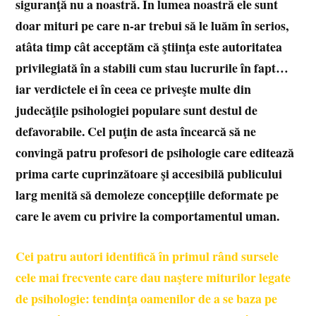
siguranţă nu a noastră. În lumea noastră ele sunt
doar mituri pe care n-ar trebui să le luăm în serios,
atâta timp cât acceptăm că ştiinţa este autoritatea
privilegiată în a stabili cum stau lucrurile în fapt…
iar verdictele ei în ceea ce priveşte multe din
judecăţile psihologiei populare sunt destul de
defavorabile. Cel puţin de asta încearcă să ne
convingă patru profesori de psihologie care editează
prima carte cuprinzătoare şi accesibilă publicului
larg menită să demoleze concepţiile deformate pe
care le avem cu privire la comportamentul uman.
Cei patru autori identifică în primul rând sursele
cele mai frecvente care dau naştere miturilor legate
de psihologie: tendinţa oamenilor de a se baza pe