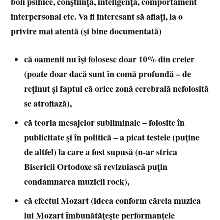
boli psihice, conştiinţă, inteligenţă, comportament
interpersonal etc. Va fi interesant să aflaţi, la o
privire mai atentă (şi bine documentată)
că
oamenii nu îşi folosesc doar 10% din creier
(poate doar dacă sunt în comă profundă – de
reţinut şi faptul că orice zonă cerebrală nefolosită
se atrofiază),
că teoria mesajelor subliminale – folosite în
publicitate şi în politică – a picat testele (puţine
de altfel) la care a fost supusă (n-ar strica
Bisericii Ortodoxe să revizuiască puţin
condamnarea muzicii rock),
că efectul Mozart (ideea conform căreia muzica
lui Mozart îmbunătăţeşte performanţele