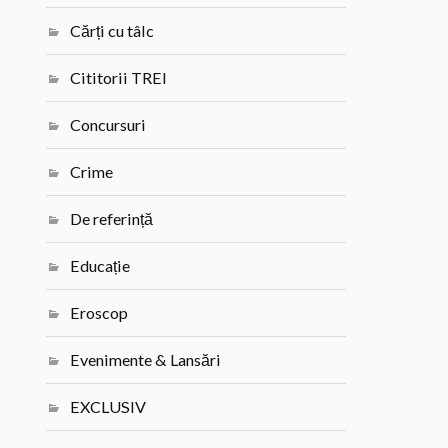
Cărți cu tâlc
Cititorii TREI
Concursuri
Crime
De referință
Educație
Eroscop
Evenimente & Lansări
EXCLUSIV