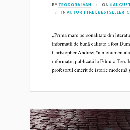
BY
TEODORA IVAN
ON
4 AUGUST
IN
AUTORII TREI
,
BESTSELLER
,
C
„Prima mare personalitate din literatu
informații de bună calitate a fost Dum
Christopher Andrew, în monumentala sa
informații, publicată la Editura Trei. 
profesorul emerit de istorie modernă