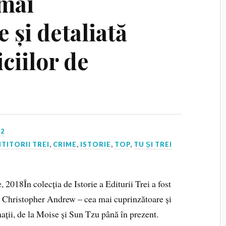
mai
 și detaliată
iciilor de
22
ITITORII TREI
,
CRIME
,
ISTORIE
,
TOP
,
TU ȘI TREI
 2018În colecția de Istorie a Editurii Trei a fost
 Christopher Andrew – cea mai cuprinzătoare și
rmații, de la Moise și Sun Tzu până în prezent.