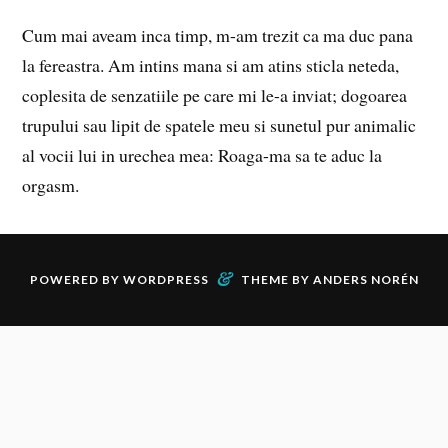
Cum mai aveam inca timp, m-am trezit ca ma duc pana
la fereastra. Am intins mana si am atins sticla neteda,
coplesita de senzatiile pe care mi le-a inviat; dogoarea
trupului sau lipit de spatele meu si sunetul pur animalic
al vocii lui in urechea mea: Roaga-ma sa te aduc la
orgasm.
&
POWERED BY
WORDPRESS
THEME BY
ANDERS NORÉN