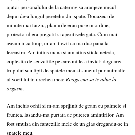
ajutor personalului de la catering sa aranjeze micul
dejun de-a lungul peretelui din spate. Douazeci de
minute mai tarziu, planurile erau puse in ordine,
proiectorul era pregatit si aperitivele gata. Cum mai
aveam inca timp, m-am trezit ca ma duc pana la
fereastra. Am intins mana si am atins sticla neteda,
coplesita de senzatiile pe care mi le-a inviat; dogoarea
trupului sau lipit de spatele meu si sunetul pur animalic
al vocii lui in urechea mea:
Roaga-ma sa te aduc la
orgasm
.
Am inchis ochii si m-am sprijinit de geam cu palmele si
fruntea, lasandu-ma purtata de puterea amintirilor. Am
fost smulsa din fanteziile mele de un glas dregandu-se in
spatele meu.