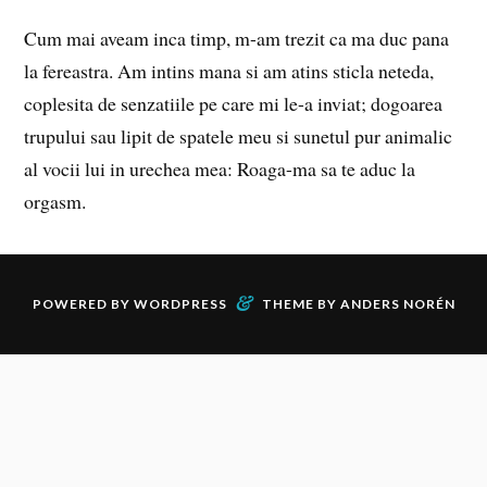
Cum mai aveam inca timp, m-am trezit ca ma duc pana
la fereastra. Am intins mana si am atins sticla neteda,
coplesita de senzatiile pe care mi le-a inviat; dogoarea
trupului sau lipit de spatele meu si sunetul pur animalic
al vocii lui in urechea mea: Roaga-ma sa te aduc la
orgasm.
&
POWERED BY
WORDPRESS
THEME BY
ANDERS NORÉN